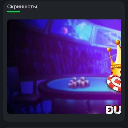
Скриншоты