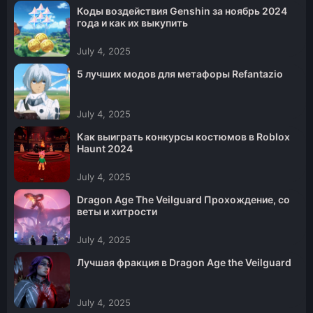
Коды воздействия Genshin за ноябрь 2024
года и как их выкупить
July 4, 2025
5 лучших модов для метафоры Refantazio
July 4, 2025
Как выиграть конкурсы костюмов в Roblox
Haunt 2024
July 4, 2025
Dragon Age The Veilguard Прохождение, со
веты и хитрости
July 4, 2025
Лучшая фракция в Dragon Age the Veilguard
July 4, 2025