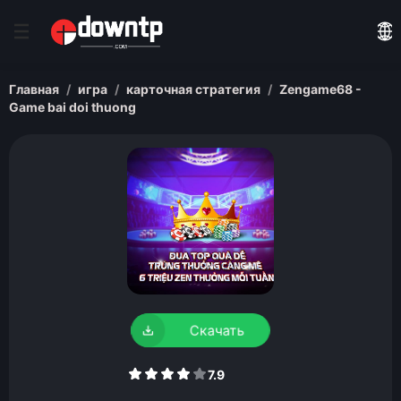
Главная
игра
карточная стратегия
Zengame68 -
Game bai doi thuong
Скачать
7.9