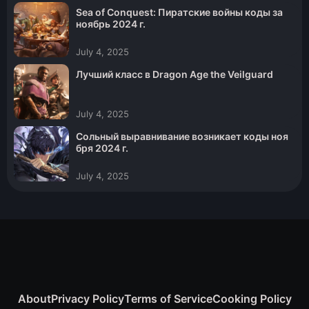
Sea of ​​Conquest: Пиратские войны коды за
ноябрь 2024 г.
July 4, 2025
Лучший класс в Dragon Age the Veilguard
July 4, 2025
Сольный выравнивание возникает коды ноя
бря 2024 г.
July 4, 2025
About
Privacy Policy
Terms of Service
Cooking Policy