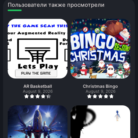
Пользователи также просмотрели
AR Basketball
Christmas Bingo
August 9, 2026
August 9, 2026