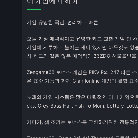
이 게임에 대하여
게임 유명한 곡선, 편리하고 빠른.
오늘 가장 매력적이고 유명한 카드 교환 게임 인 Z
게임에 지루하고 놀이는 재미 있지만 아무것도 없습니
치 카드와 같은 많은 매력적인 23ZDO 선물을받을
Zengame68 보너스 게임은 RIKVIP의 247 빠
은 표준 기능과 함께 Gian Ionline 게임의 결
노래의 게임 시스템은 많은 매력적인 미니 게임으로 구성되어 
cks, Grey Boss Hall, Fish To Moin, Lottery, Lo
게다가, 샘 조커는 보너스를 교환하기위한 전통적인 카