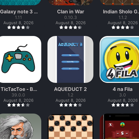
Galaxy note 3 P
Clan in War
Indian Sholo G
oker
1.11
0.10.3
i Times
1.1.2
August 8, 2026
August 8, 2026
August 8, 2026
TicTacToe - By
AQUEDUCT 2
4 na Fila
Cloudstuff
39.0.0
1.2
3.0
August 8, 2026
August 8, 2026
August 8, 2026