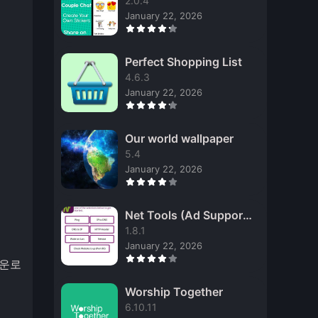
2.0.4
January 22, 2026
Perfect Shopping List
4.6.3
January 22, 2026
Our world wallpaper
5.4
January 22, 2026
Net Tools (Ad Support
ed)
1.8.1
January 22, 2026
다운로
Worship Together
6.10.11