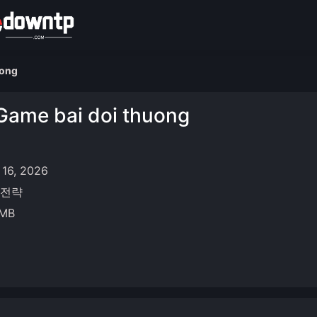
uong
ame bai doi thuong
l 16, 2026
 전략
3MB