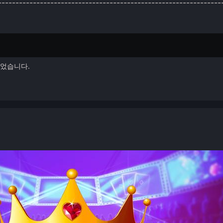
----------------------------------------------------------------
트되었습니다.