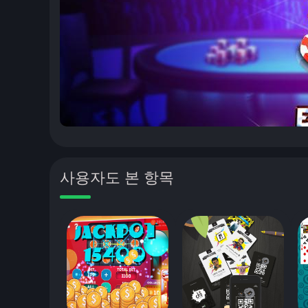
사용자도 본 항목